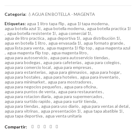
Categoría:
💧AGUA EN BOTELLA - MAGENTA
Etiquetas:
agua 1 litro tapa flip
,
agua 1l tapa moderna
,
agua botella azul 1l
,
agua botella moderna
,
agua botella practica 1l
,
agua botella resistente 1l
,
agua comercial 1l
,
agua de litro practica
,
agua deportiva 1l
,
agua distribución 1l
,
agua en botella 1 litro
,
agua envasada 1l
,
agua formato grande
,
agua lista para venta
,
agua magenta 1l flip top
,
agua magenta azul
,
agua magenta flip top
,
agua magenta litro
,
agua para autoservicio
,
agua para autoservicio tiendas
,
agua para bodegas
,
agua para cafeterías
,
agua para colegios
,
agua para comercio local
,
agua para empresas
,
agua para estanterias
,
agua para gimnasios
,
agua para hogar
,
agua para hostales
,
agua para hoteles
,
agua para inventario
,
agua para minimarket
,
agua para mostradores
,
agua para negocios pequeños
,
agua para oficina
,
agua para puntos de venta
,
agua para restaurantes
,
agua para rotacion diaria
,
agua para supermercados
,
agua para surtido rapido
,
agua para surtir tienda
,
agua para tiendas
,
agua para uso diario
,
agua para ventas al detal
,
agua para vitrinas
,
agua presentación 1l
,
agua tapa abatible 1l
,
agua tapa deportiva
,
agua venta unitaria
Compartir