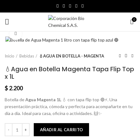
0
Click para agrandar
Inicio
Bebidas
💧AGUA EN BOTELLA - MAGENTA
💧Agua en Botella Magenta Tapa Flip Top
x 1L
$
2.200
Botella de
Agua Magenta 1L
💧 con tapa flip top 🔵⚡. Una
presentación práctica, cómoda y perfecta para acompañarte en tu
día a día. Ideal para casa, oficina o actividades. 🙌✨
AÑADIR AL CARRITO