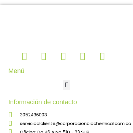
Menú
Información de contacto
3052436003
servicioalcliente@corporacionbiochemical.com.co
Oficina: Dg 46 A No 51D - 23 SUR