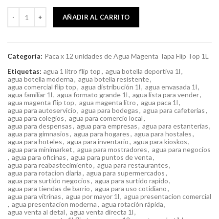
AÑADIR AL CARRITO
Categoría:
Paca x 12 unidades de Agua Magenta Tapa Flip Top 1L
Etiquetas:
agua 1 litro flip top
,
agua botella deportiva 1l
,
agua botella moderna
,
agua botella resistente
,
agua comercial flip top
,
agua distribución 1l
,
agua envasada 1l
,
agua familiar 1l
,
agua formato grande 1l
,
agua lista para vender
,
agua magenta flip top
,
agua magenta litro
,
agua paca 1l
,
agua para autoservicio
,
agua para bodegas
,
agua para cafeterías
,
agua para colegios
,
agua para comercio local
,
agua para despensas
,
agua para empresas
,
agua para estanterias
,
agua para gimnasios
,
agua para hogares
,
agua para hostales
,
agua para hoteles
,
agua para inventario
,
agua para kioskos
,
agua para minimarket
,
agua para mostradores
,
agua para negocios
,
agua para oficinas
,
agua para puntos de venta
,
agua para reabastecimiento
,
agua para restaurantes
,
agua para rotacion diaria
,
agua para supermercados
,
agua para surtido negocios
,
agua para surtido rapido
,
agua para tiendas de barrio
,
agua para uso cotidiano
,
agua para vitrinas
,
agua por mayor 1l
,
agua presentacion comercial
,
agua presentacion moderna
,
agua rotación rápida
,
agua venta al detal
,
agua venta directa 1l
,