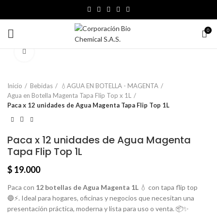
0
Click para agrandar
Inicio
Bebidas
💧AGUA EN BOTELLA - MAGENTA
Agua en Botella Magenta Tapa Flip Top x 1L
Paca x 12 unidades de Agua Magenta Tapa Flip Top 1L
Paca x 12 unidades de Agua Magenta
Tapa Flip Top 1L
$
19.000
Paca con
12 botellas de Agua Magenta 1L
💧 con tapa flip top
🔵⚡. Ideal para hogares, oficinas y negocios que necesitan una
presentación práctica, moderna y lista para uso o venta. 📦✨