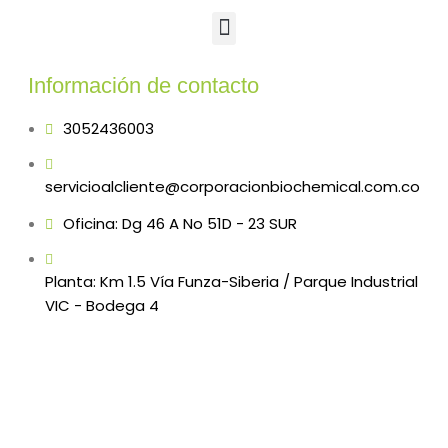
Información de contacto
3052436003
servicioalcliente@corporacionbiochemical.com.co
Oficina: Dg 46 A No 51D - 23 SUR
Planta: Km 1.5 Vía Funza-Siberia / Parque Industrial
VIC - Bodega 4
Bogotá / Colombia
Copyright © 2022 Corporacion Bio Chemical S.A.S.
Todos los derechos reservados