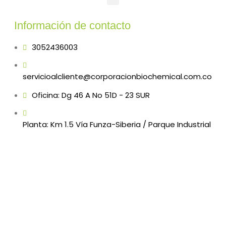
Información de contacto
3052436003
servicioalcliente@corporacionbiochemical.com.co
Oficina: Dg 46 A No 51D - 23 SUR
Planta: Km 1.5 Vía Funza-Siberia / Parque Industrial
VIC - Bodega 4
Bogotá / Colombia
Copyright © 2022 Corporacion Bio Chemical S.A.S.
Todos los derechos reservados
DESARRROLLADO POR SENSE DIGITAL