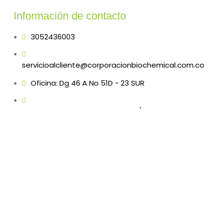
Información de contacto
3052436003
servicioalcliente@corporacionbiochemical.com.co
Oficina: Dg 46 A No 51D - 23 SUR
Planta: Km 1.5 Vía Funza-Siberia / Parque Industrial
VIC - Bodega 4
Bogotá / Colombia
Copyright © 2022 Corporacion Bio Chemical S.A.S.
Todos los derechos reservados
DESARRROLLADO POR SENSE DIGITAL