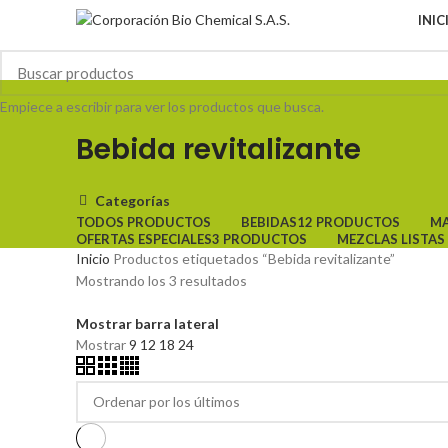
INIC
Empiece a escribir para ver los productos que busca.
Bebida revitalizante
Categorías
TODOS
PRODUCTOS
BEBIDAS
12 PRODUCTOS
MA
OFERTAS ESPECIALES
3 PRODUCTOS
MEZCLAS LISTA
Inicio
Productos etiquetados “Bebida revitalizante”
Mostrando los 3 resultados
Mostrar barra lateral
Mostrar
9
12
18
24