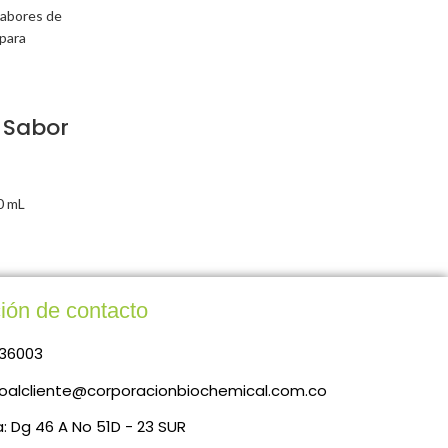
e Sabor
0 mL
ión de contacto
36003
ioalcliente@corporacionbiochemical.com.co
a: Dg 46 A No 51D - 23 SUR