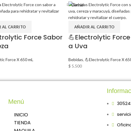
Cerrar
 AL CARRITO
AÑADIR AL CARRITO
trolytic Force Sabor
💪Electrolytic Forc
eza
a Uva
ytic Force X 650 mL
Bebidas
,
💪Electrolytic Force X 65
$
5.500
Informac
Menú
30524
servic
INICIO
TIENDA
Oficin
MAQUILA